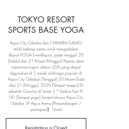
TOKYO RESORT
SPORTS BASE YOGA
Aqua City Odaiba dan CHIMERA GAMES
telah bekerja sama untuk mengadakan
&quot;YOGA Event&quot; pada tanggal 20
(Sabtu) dan 21 Maret (Minggu)! Peserta akan
menerima kupon diskon 20% yang dapat
digunakan di 5 merek olahraga populer di
Aqua City Odaiba! [Tanggal] 20 Maret (Sab)
dan 21 (Minggu), 2020 [Tempat resepsi] Di
sebelah Goncha di lantai 3 * Kedua hari 9:
00- [Tempat yoga] Tempat khusus Aqua City
Odaiba 3F Aqua Arena [Pemandangan /
partisipasi】 Gratis
Registration is Closed