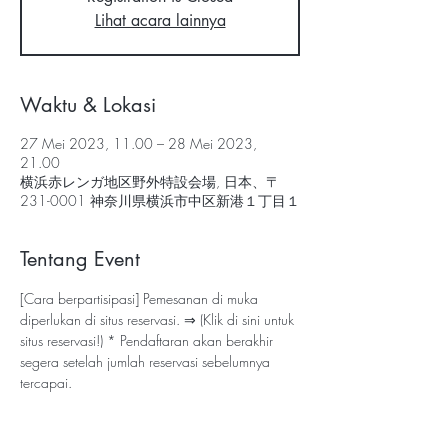
Lihat acara lainnya
Waktu & Lokasi
27 Mei 2023, 11.00 – 28 Mei 2023,
21.00
横浜赤レンガ地区野外特設会場, 日本、〒
231-0001 神奈川県横浜市中区新港１丁目１
Tentang Event
[Cara berpartisipasi] Pemesanan di muka 
diperlukan di situs reservasi. ⇒ 
(Klik di sini untuk 
situs reservasi!)
 * Pendaftaran akan berakhir 
segera setelah jumlah reservasi sebelumnya 
tercapai.